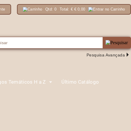
nte
Qtd:
0
Total:
€
€ 0,00
Pesquisa Avançada
gos Temáticos H a Z
Último Catálogo