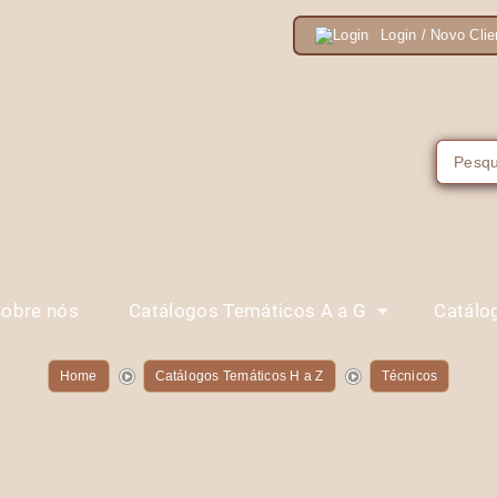
Login / Novo Clie
obre nós
Catálogos Temáticos A a G
Catálo
Home
Catálogos Temáticos H a Z
Técnicos