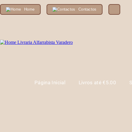
Home
Contactos
Página Inicial
Livros até €5.00
S