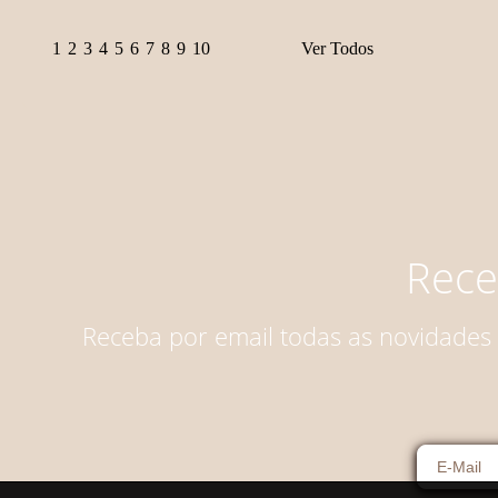
COMPRAR
1
2
3
4
5
6
7
8
9
10
Ver Todos
Rece
Receba por email todas as novidades