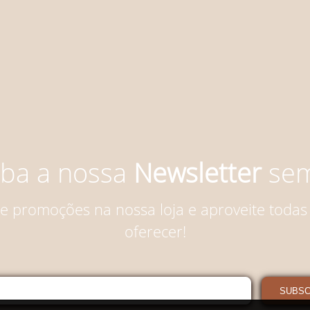
ba a nossa
Newsletter
sem
 e promoções na nossa loja e aproveite todas
oferecer!
SUBS