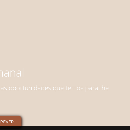
anal
 as oportunidades que temos para lhe
CREVER