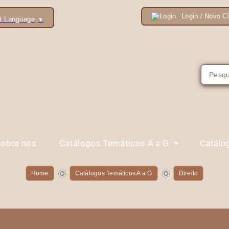
Login / Novo Cl
t Language
▼
obre nós
Catálogos Temáticos A a G
Catálo
Home
Catálogos Temáticos A a G
Direito