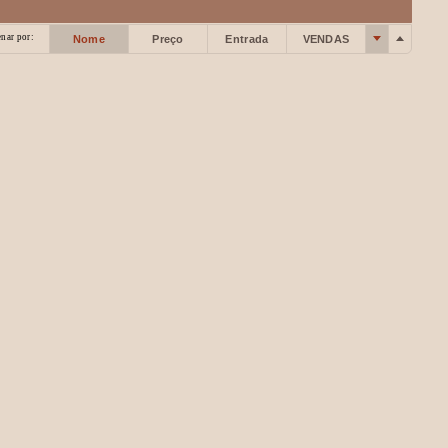
nar por:
Nome
Preço
Entrada
VENDAS
n. 4º de 28 págs. Broch Pelo Dr. Eduardo da Costa Macedo-