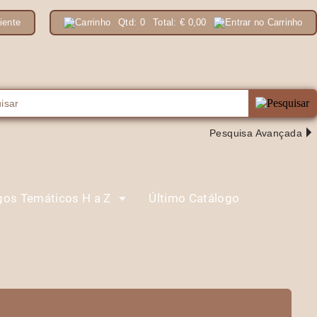
iente
Qtd:
0
Total:
€
0,00
Pesquisa Avançada
gos Temáticos H a Z
Último Catálogo