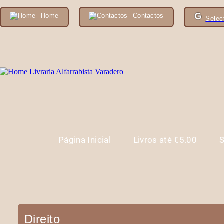
Home
Contactos
Selec
Página Inicial
Livros até €5.00
S
Direito