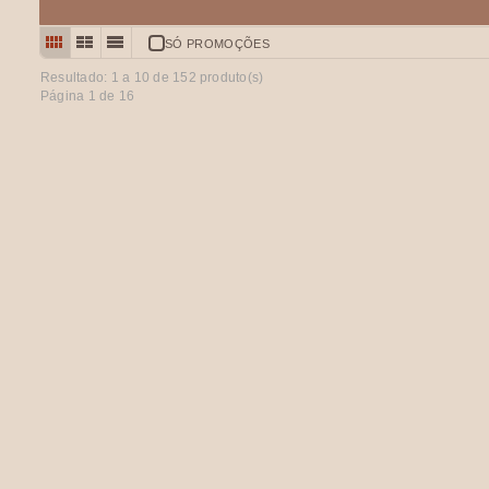
SÓ PROMOÇÕES
Resultado: 1 a
10
de 152 produto(s)
Página 1 de 16
HERANÇA (A) DE MANUEL GONÇALVES FERREIRA
Impugnação dos embargos ao Accordão proferido em appellação e
Santo Thyrso.
€ 30,00