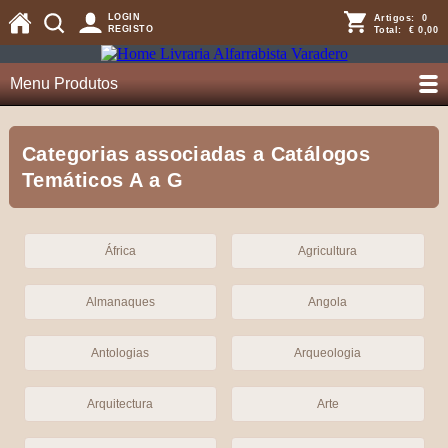
LOGIN
Artigos:
0
REGISTO
Total:
€ 0,00
Menu Produtos
Categorias associadas a Catálogos
Temáticos A a G
África
Agricultura
Almanaques
Angola
Antologias
Arqueologia
Arquitectura
Arte