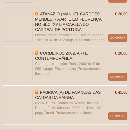
ATANÁZIO (MANUEL CARDOSO
€ 20,00
MENDES) - A ARTE EM FLORENÇA
NO SÉC. XV E A CAPELA DO
CARDEAL DE PORTUGAL.
Lisboa, Imprensa Nacional/Casa da Moeda,
COMPRAR
1983- In. 4º de 272 págs. + 77 com imagens-
IV págs. Broch. Colecção arte e artistas.
Edição sobre os auspícios do Comissariado
CORDEIROS 2002, ARTE
€ 20,00
para a XVII Exposição de Arte, Ciência e
CONTEMPORÃNEA.
Cultura. Profusamente ilustrado.
Catálogo-exposição. Porto, 2002-In 4º de
260-II págs. Enc. do editor. Profusamente
ilustrado.
COMPRAR
FÁBRICA (A) DE FAIANÇAS DAS
€ 45,00
CALDAS DA RAINHA.
(1884-1905). Caldas da Rainha, Instituto
Português de Museus, 2005- In. 4º de 198
págs, Broch. Profusamente ilustrado.
COMPRAR