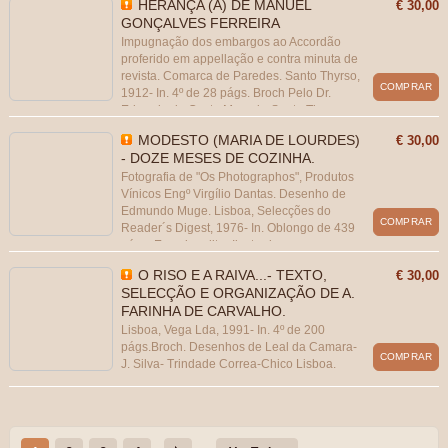
HERANÇA (A) DE MANUEL
€ 30,00
GONÇALVES FERREIRA
Impugnação dos embargos ao Accordão
proferido em appellação e contra minuta de
revista. Comarca de Paredes. Santo Thyrso,
COMPRAR
1912- In. 4º de 28 págs. Broch Pelo Dr.
Eduardo da Costa Macedo-Santo Thyrso.
MODESTO (MARIA DE LOURDES)
€ 30,00
- DOZE MESES DE COZINHA.
Fotografia de "Os Photographos", Produtos
Vínicos Engº Virgílio Dantas. Desenho de
Edmundo Muge. Lisboa, Selecções do
COMPRAR
Reader´s Digest, 1976- In. Oblongo de 439
págs. Enc. do editor Ilustrado.
O RISO E A RAIVA...- TEXTO,
€ 30,00
SELECÇÃO E ORGANIZAÇÃO DE A.
FARINHA DE CARVALHO.
Lisboa, Vega Lda, 1991- In. 4º de 200
págs.Broch. Desenhos de Leal da Camara-
COMPRAR
J. Silva- Trindade Correa-Chico Lisboa.
Profusamente ilustrado com caricaturas.