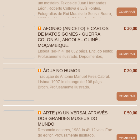
um mosteiro. Textos de Juan Hernandes
Léon, Roberto Collova e Luís Fontes.
COMPRAR
Fotografias de Rui Morais de Sousa. Bouro,
1997-in oblongo de 79-IV págs. Broch.
Profusamente ilustrado. Com uma
AFONSO (ANICETO) E CARLOS
€ 30,00
assinatura de posse.
DE MATOS GOMES - GUERRA
COLONIAL, ANGOLA - GUINÉ -
MOÇAMBIQUE..
Lisboa, s/d-In 4º de 632 págs. Enc. do editor.
COMPRAR
Profusamente ilustrado. Depoimentos,
operações e outras curiosidades da guerra.
ÁGUA NO HUMOR.
€ 20,00
Tradução de António Manuel Pires Cabral.
Lisboa, 1997-In oblongo de 108 págs.
Broch. Profusamente ilustrado.
COMPRAR
ARTE (A) UNIVERSAL ATRAVÉS
€ 50,00
DOS GRANDES MUSEUS DO
MUNDO.
Resomnia editores, 1988-In 4º, 12 vols. Enc.
do editor. Profusamente ilustrado.
COMPRAR