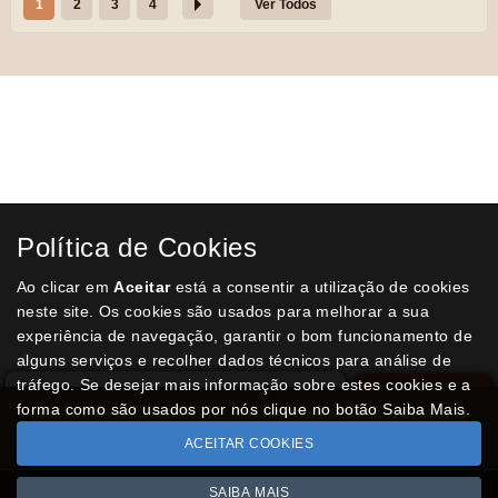
1
2
3
4
Ver Todos
Receba a nossa
Newsletter
semanal
Receba por email todas as novidades e
promoções na nossa loja e aproveite
Política de Cookies
todas as oportunidades que temos para
lhe oferecer!
Ao clicar em
Aceitar
está a consentir a utilização de cookies
neste site. Os cookies são usados para melhorar a sua
experiência de navegação, garantir o bom funcionamento de
alguns serviços e recolher dados técnicos para análise de
tráfego. Se desejar mais informação sobre estes cookies e a
SUBSCREVER
forma como são usados por nós clique no botão Saiba Mais.
Livro de reclamações
Termos e condições legais
ACEITAR COOKIES
Todos os valores incluem IVA à taxa em vigor
SAIBA MAIS
Copyright © LIVRARIA-VARADERO.com 2026