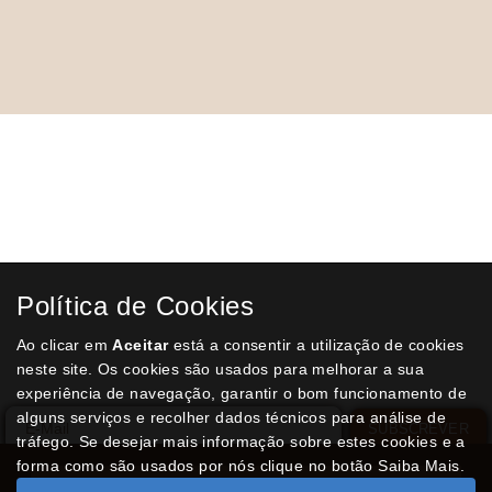
Receba a nossa
Newsletter
semanal
Receba por email todas as novidades e
promoções na nossa loja e aproveite
todas as oportunidades que temos para
Política de Cookies
lhe oferecer!
Ao clicar em
Aceitar
está a consentir a utilização de cookies
neste site. Os cookies são usados para melhorar a sua
experiência de navegação, garantir o bom funcionamento de
alguns serviços e recolher dados técnicos para análise de
SUBSCREVER
tráfego. Se desejar mais informação sobre estes cookies e a
forma como são usados por nós clique no botão Saiba Mais.
Livro de reclamações
Termos e condições legais