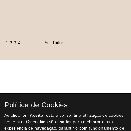
português. Com a colaboração de, entre outros, Agostinho de
Campos, Alfredo Pimenta, Manuel Múrias, Américo Pires de Lima,
Reinaldo dos Santos, etc. Últimas páginas com algumas manchas.
€ 50,00
COMPRAR
1
2
3
4
Ver Todos
Receba a nossa
Newsletter
semanal
Receba por email todas as novidades e
promoções na nossa loja e aproveite
Política de Cookies
todas as oportunidades que temos para
lhe oferecer!
Ao clicar em
Aceitar
está a consentir a utilização de cookies
neste site. Os cookies são usados para melhorar a sua
experiência de navegação, garantir o bom funcionamento de