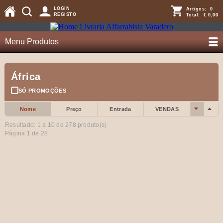
LOGIN
Artigos:
0
REGISTO
Total:
€ 0,00
Menu Produtos
África
SÓ PROMOÇÕES
Nome
Preço
Entrada
VENDAS
Resultado: 1 a
10
de 278 produto(s)
Página 1 de 28