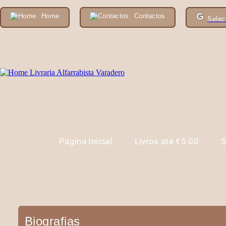
Home
Contactos
Selec
Página Inicial
Livros até €5.00
S
Biografias