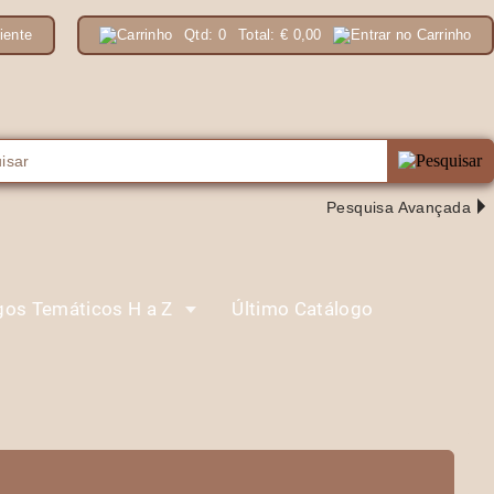
iente
Qtd:
0
Total:
€
0,00
Pesquisa Avançada
gos Temáticos H a Z
Último Catálogo