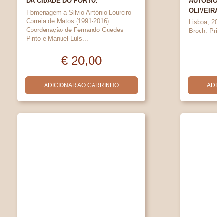
DA CIDADE DO PORTO.
AUTOBIO
OLIVEIR
Homenagem a Silvio António Loureiro
Correia de Matos (1991-2016).
Lisboa, 20
Coordenação de Fernando Guedes
Broch. Pr
Pinto e Manuel Luís...
€ 20,00
ADICIONAR AO CARRINHO
AD