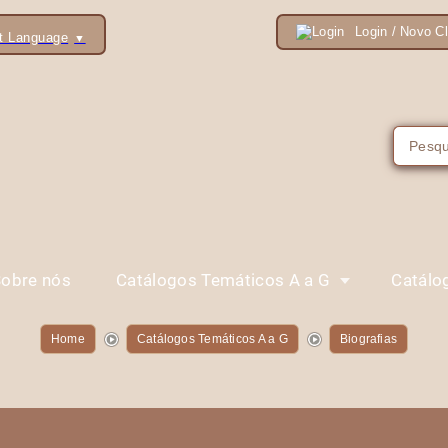
Login / Novo Cl
t Language
▼
obre nós
Catálogos Temáticos A a G
Catálo
Home
Catálogos Temáticos A a G
Biografias