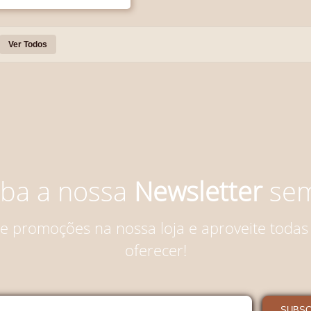
Ver Todos
ba a nossa
Newsletter
sem
 e promoções na nossa loja e aproveite todas
oferecer!
SUBS