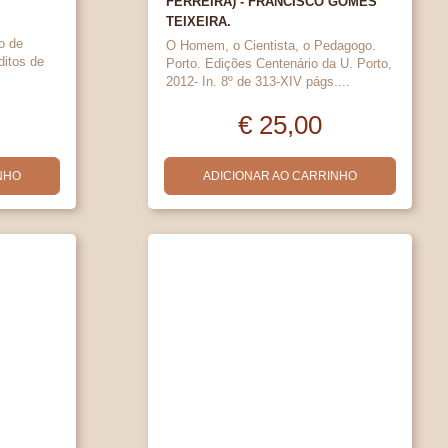
FERREIRA) - FRANCISCO GOMES
TEIXEIRA.
o de
O Homem, o Cientista, o Pedagogo.
ditos de
Porto. Edições Centenário da U. Porto,
2012- In. 8º de 313-XIV págs....
€ 25,00
NHO
ADICIONAR AO CARRINHO