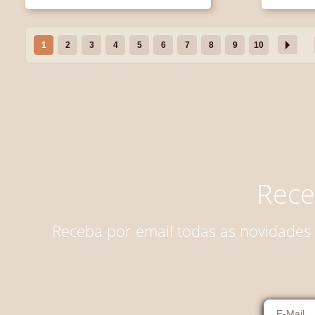
1
2
3
4
5
6
7
8
9
10
Rece
Receba por email todas as novidades