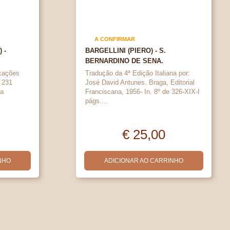
A CONFIRMAR
 -
BARGELLINI (PIERO) - S.
BERNARDINO DE SENA.
icações
Tradução da 4ª Edição Italiana por:
 231
José David Antunes. Braga, Editorial
da
Franciscana, 1956- In. 8º de 326-XIX-I
págs....
€ 25,00
NHO
ADICIONAR AO CARRINHO