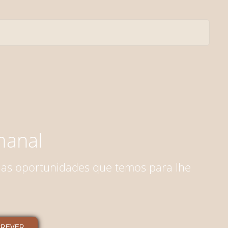
anal
 as oportunidades que temos para lhe
CREVER