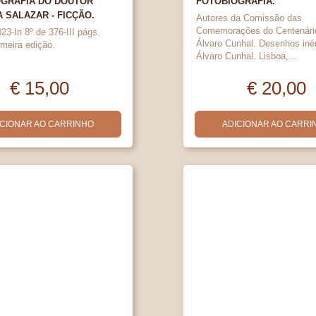
GRAFIA DO DOUTOR
FOTOBIOGRAFIA.
A SALAZAR - FICÇÃO.
Autores da Comissão das
Comemorações do Centenári
23-In 8º de 376-III págs.
Álvaro Cunhal. Desenhos iné
imeira edição.
Álvaro Cunhal. Lisboa,...
€ 15,00
€ 20,00
ICIONAR AO CARRINHO
ADICIONAR AO CARRI