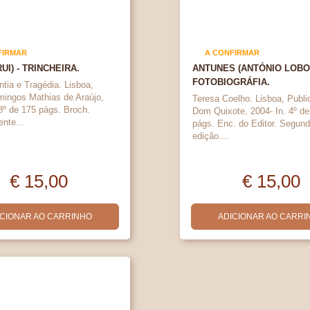
FIRMAR
A CONFIRMAR
UI) - TRINCHEIRA.
ANTUNES (ANTÓNIO LOBO)
FOTOBIOGRÁFIA.
ntia e Tragédia. Lisboa,
mingos Mathias de Araújo,
Teresa Coelho. Lisboa, Publ
 8º de 175 págs. Broch.
Dom Quixote, 2004- In. 4º de
nte...
págs. Enc. do Editor. Segun
edição....
€ 15,00
€ 15,00
ICIONAR AO CARRINHO
ADICIONAR AO CARRI