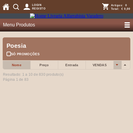
LOGIN
Artigos:
0
REGISTO
Total:
€ 0,00
Menu Produtos
Poesia
SÓ PROMOÇÕES
Nome
Preço
Entrada
VENDAS
Resultado: 1 a
10
de 830 produto(s)
Página 1 de 83