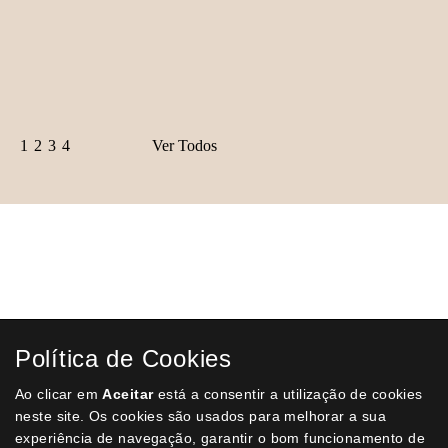
ALEXANDRINA (MARIA) ALEX. - CÂNTICO SUBMERSO
Poesia Porto, 1969- In. 4º de 69 págs. Broch. Primeira edição
€ 15,00
COMPRAR
1
2
3
4
Ver Todos
Receba a nossa
Newsletter
semanal
Receba por email todas as novidades e
promoções na nossa loja e aproveite
Política de Cookies
todas as oportunidades que temos para
lhe oferecer!
Ao clicar em
Aceitar
está a consentir a utilização de cookies
neste site. Os cookies são usados para melhorar a sua
experiência de navegação, garantir o bom funcionamento de