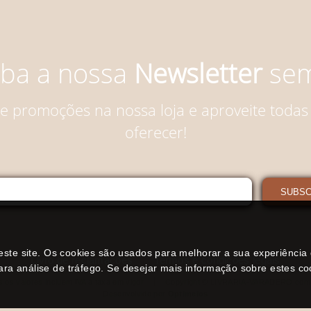
ba a nossa
Newsletter
sem
 e promoções na nossa loja e aproveite todas
oferecer!
SUBS
neste site. Os cookies são usados para melhorar a sua experiênci
Livro de reclamações
Termos e condições legais
ara análise de tráfego. Se desejar mais informação sobre estes c
 os valores incluem IVA à taxa em vigor
Copyright © LIVRARIA-VARADERO.com
Desenvolvido por
Optimeios