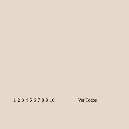
€ 30,00
COMPRAR
ALBUM DE ZOOLOGIA - COLECÇÃO DE 384 CROMOS 
Mamíferos-Aves-Peixes e Repteis-Insectos e Animais Pré-Histórico
€ 100,00
COMPRAR
ALI BABÁ E OS QUARENTA LADRÕES. - ADAPTAÇÃO 
Ilustrações de Emre Orhun. Adaptação para a língua Portuguesa An
€ 20,00
COMPRAR
1
2
3
4
5
6
7
8
9
10
Ver Todos