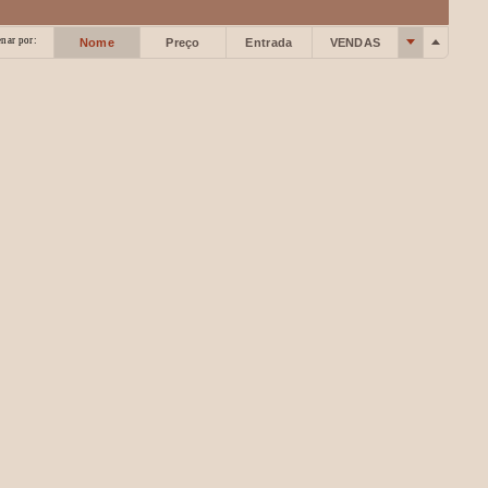
nar por:
Nome
Preço
Entrada
VENDAS
RT.
rado.