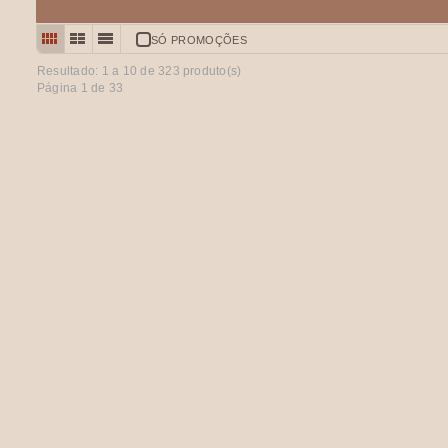
SÓ PROMOÇÕES
Resultado: 1 a
10
de 323 produto(s)
Página 1 de 33
365 HISTÓRIAS PARA ADORMECER. - DE: INGRID AN
Ilustrações de Marion Durczok, Peter Friedl e Daniela Pohl. Índia
€ 20,00
COMPRAR