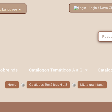
Login / Novo Cl
t Language
▼
obre nós
Catálogos Temáticos A a G
Catálo
Home
Catálogos Temáticos H a Z
Literatura Infantil