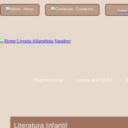
Home
Contactos
Selec
Página Inicial
Livros até €5.00
S
Literatura Infantil