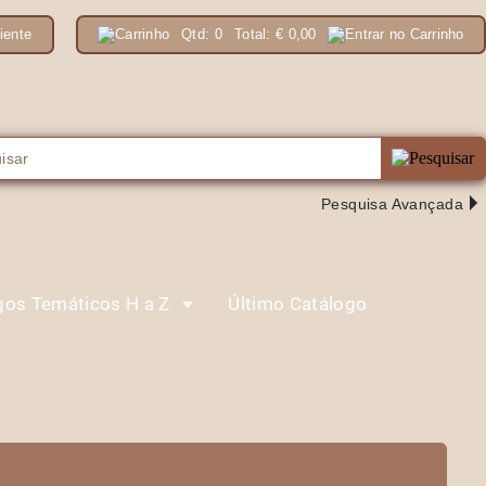
iente
Qtd:
0
Total:
€
0,00
Pesquisa Avançada
gos Temáticos H a Z
Último Catálogo