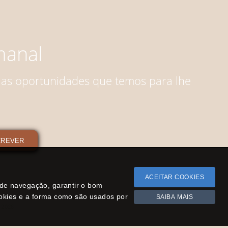
anal
 as oportunidades que temos para lhe
CREVER
ACEITAR COOKIES
a de navegação, garantir o bom
ookies e a forma como são usados por
SAIBA MAIS
 2026