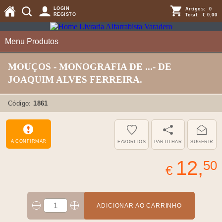
LOGIN
Artigos:
0
REGISTO
Total:
€ 0,00
Menu Produtos
MOUÇOS - MONOGRAFIA DE ...- DE
JOAQUIM ALVES FERREIRA.
Código:
1861
A CONFIRMAR
FAVORITOS
PARTILHAR
SUGERIR
12,
50
€
ADICIONAR AO CARRINHO