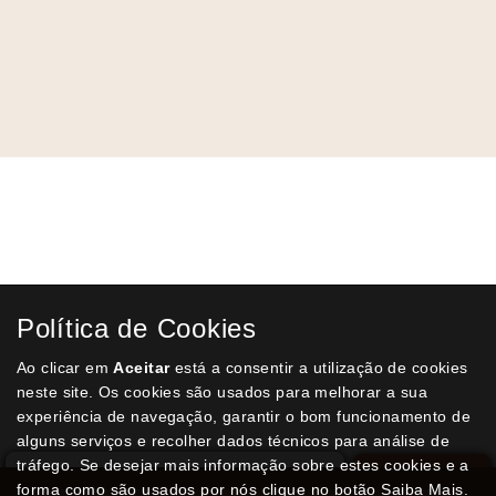
Receba a nossa
Newsletter
semanal
Receba por email todas as novidades e
promoções na nossa loja e aproveite
Política de Cookies
todas as oportunidades que temos para
lhe oferecer!
Ao clicar em
Aceitar
está a consentir a utilização de cookies
neste site. Os cookies são usados para melhorar a sua
experiência de navegação, garantir o bom funcionamento de
alguns serviços e recolher dados técnicos para análise de
tráfego. Se desejar mais informação sobre estes cookies e a
SUBSCREVER
forma como são usados por nós clique no botão Saiba Mais.