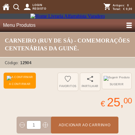
LOGIN
Artigos:
0
REGISTO
Total:
€ 0,00
Menu Produtos
CARNEIRO (RUY DE SÁ) - COMEMORAÇÕES
CENTENÁRIAS DA GUINÉ.
Código:
12904
A CONFIRMAR
SUGERIR
FAVORITOS
PARTILHAR
25,
00
€
ADICIONAR AO CARRINHO